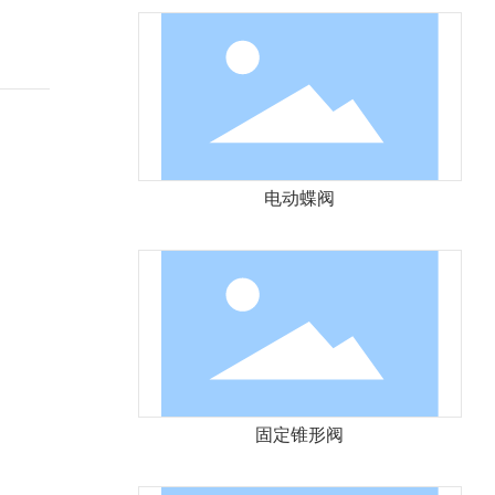
电动蝶阀
固定锥形阀