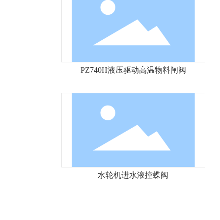
PZ740H液压驱动高温物料闸阀
水轮机进水液控蝶阀