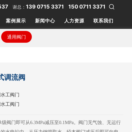
537
139 0715 3371
150 0711 3371
谢总：
案例展示
新闻中心
人力资源
联系我们
通用阀门
通用阀门
式调流阀
利水工阀门
利水工阀门
级阀门即可从6.3MPa减压至0.1MPa。阀门无气蚀、无运行
头的水电站中，从压力钢管取水，经本阀门减压后即可向电