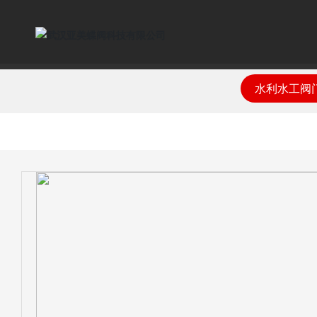
水利水工阀
公司简介
水利水工阀门
技术文章
经典案例
公司新闻
发展前景
联系方式
企业文化
电站阀门
安装说明
营销网络
行业新闻
招聘职位