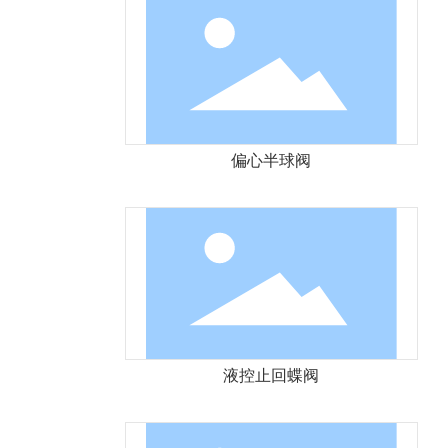
偏心半球阀
液控止回蝶阀