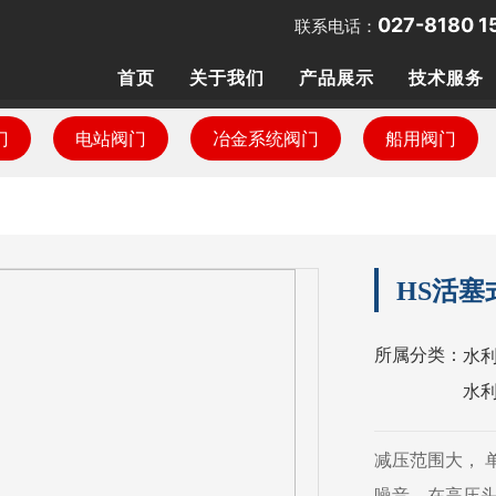
027-8180 1
联系电话：
首页
关于我们
产品展示
技术服务
门
电站阀门
冶金系统阀门
船用阀门
荣誉资质
冶金系统阀门
媒体报道
船用阀门
HS活塞
水
所属分类：
水
减压范围大， 单
噪音。在高压