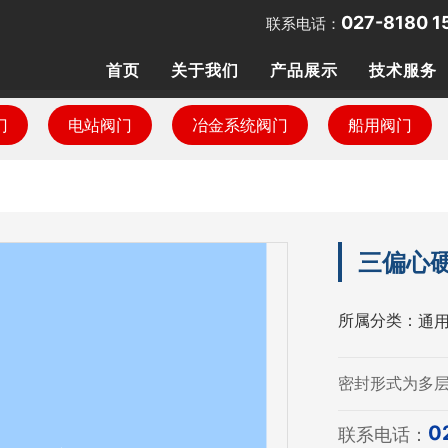
027-8180 1
联系电话：
首页
关于我们
产品展示
技术服务
门
电站阀门
冶金系统阀门
船用阀门
荣誉资质
冶金系统阀门
媒体报道
船用阀门
三偏心
通
所属分类：
密封形式为多
0
联系电话：