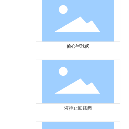
偏心半球阀
液控止回蝶阀