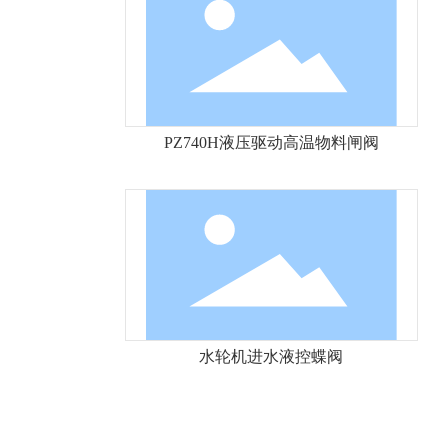
PZ740H液压驱动高温物料闸阀
水轮机进水液控蝶阀