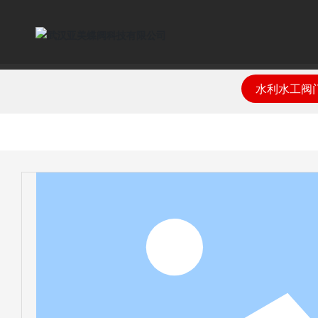
水利水工阀
公司简介
水利水工阀门
技术文章
经典案例
公司新闻
发展前景
联系方式
企业文化
电站阀门
安装说明
营销网络
行业新闻
招聘职位