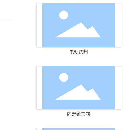
电动蝶阀
固定锥形阀