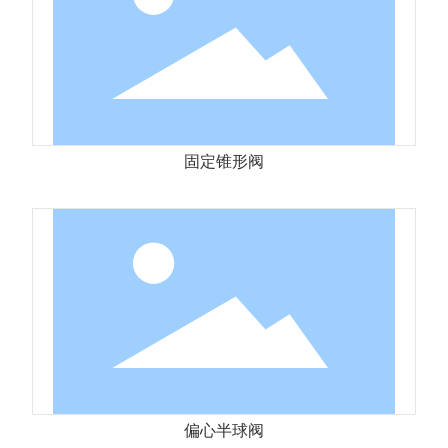
固定锥形阀
偏心半球阀