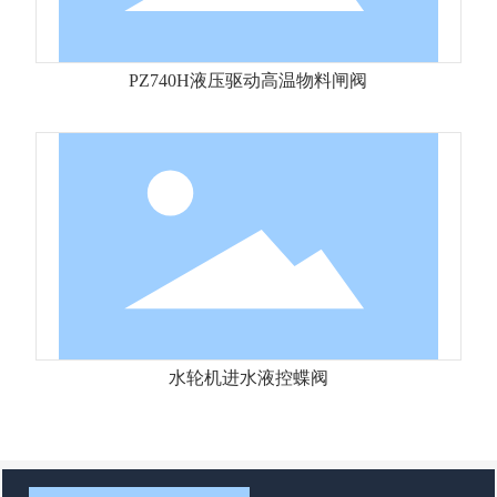
PZ740H液压驱动高温物料闸阀
水轮机进水液控蝶阀